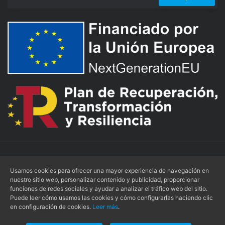
Accesibilidad
|
Aviso Legal
|
Condiciones de Uso
|
Usamos cookies para ofrecer una mayor experiencia de navegación en
Política de Privacidad
|
Política de Cookies
nuestro sitio web, personalizar contenido y publicidad, proporcionar
Tienda online creada por
Alvasolution, SL
funciones de redes sociales y ayudar a analizar el tráfico web del sitio.
Puede leer cómo usamos las cookies y cómo configurarlas haciendo clic
en configuración de cookies.
Leer más
.
© 2026 -
PHYSIOBOX
- Todos los derechos reservados.