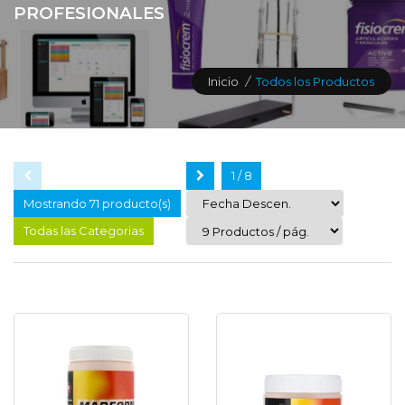
PROFESIONALES
Inicio
/
Todos los Productos
1 / 8
Mostrando 71 producto(s)
Todas las Categorias