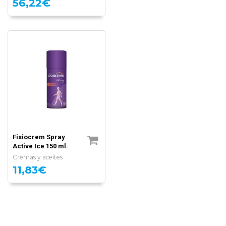
56,22€
Fisiocrem Spray
Active Ice 150 ml.
Cremas y aceites
11,83€